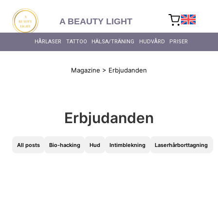
content
A BEAUTY LIGHT
HÅRLASER
TATTOO
HÄLSA/TRÄNING
HUDVÅRD
PRISER
Magazine
>
Erbjudanden
ALLA HÄ
Erbjudanden
ERBJUDANDEN
ERBJUDANDEN
All posts
Bio-hacking
Hud
Intimblekning
Laserhårborttagning
Viktigt att du kommer i tid till din behandling!
Få en gratis konsultation!