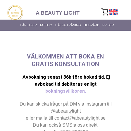
content
A BEAUTY LIGHT
HÅRLASER
TATTOO
HÄLSA/TRÄNING
HUDVÅRD
PRISER
VÄLKOMMEN ATT BOKA EN
GRATIS KONSULTATION
ALLA H
Avbokning senast 36h före bokad tid. Ej
avbokad tid debiteras enligt
bokningsvillkoren.
Du kan skicka frågor på DM via Instagram till
@abeautylight
eller maila till contact@abeautylight.se
Du kan också SMS:a oss direkt: