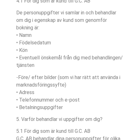
4.1 För dig som är kund till G.C. AB
De personuppgifter vi samlar in och behandlar
om dig i egenskap av kund som genomför
bokning är:
• Namn
• Födelsedatum
• Kön
• Eventuell önskemål från dig med behandlingen/
tjänsten
-Före/ efter bilder (som vi har rätt att använda i
marknadsföringssyfte)
• Adress
• Telefonnummer och e-post
• Betalningsuppgifter
5. Varför behandlar vi uppgifter om dig?
5.1 För dig som är kund till G.C. AB
G.C. AB behandlar dina personuppgifter för olika