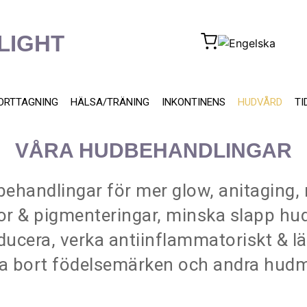
LIGHT
ORTTAGNING
HÄLSA/TRÄNING
INKONTINENS
HUDVÅRD
TI
VÅRA HUDBEHANDLINGAR
 behandlingar för mer glow, anitaging,
or & pigmenteringar, minska slapp hu
educera, verka antiinflammatoriskt & l
a bort födelsemärken och andra hud