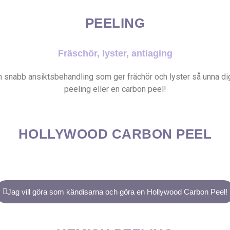
PEELING
Fräschör, lyster, antiaging
en snabb ansiktsbehandling som ger frächör och lyster så unna d
peeling eller en carbon peel!
HOLLYWOOD CARBON PEEL
Jag vill göra som kändisarna och göra en Hollywood Carbon Peel!