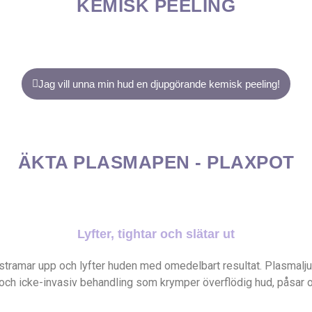
KEMISK PEELING
Jag vill unna min hud en djupgörande kemisk peeling!
ÄKTA PLASMAPEN - PLAXPOT
Lyfter, tightar och slätar ut
tramar upp och lyfter huden med omedelbart resultat. Plasmaljus
 och icke-invasiv behandling som krymper överflödig hud, påsar o