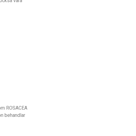
 också vara
d som ROSACEA
on behandlar