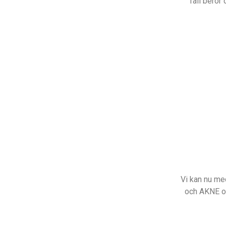
fall beror
Vi kan nu me
och AKNE oc