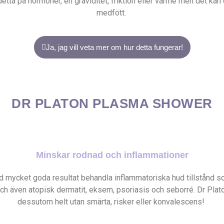
 detta på hormoner, en graviditet, friktion eller värme men det kan
medfött.
Ja, jag vill veta mer om hur detta fungerar!
DR PLATON PLASMA SHOWER
Minskar rodnad och inflammationer
d mycket goda resultat behandla inflammatoriska hud tillstån
h även atopisk dermatit, eksem, psoriasis och seborré. Dr Plat
dessutom helt utan smärta, risker eller konvalescens!