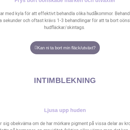
Frys bort oönskade märken och utväxter
ar med kyla för att effektivt behandla olika hudåkommor. Behandl
a sekunder och oftast krävs 1-3 behandlingar för att ta bort oön
hudfläckar/skintags.
Kan ni ta bort min fläck/utväxt?
INTIMBLEKNING
Ljusa upp huden
 sig obekväma om de har mörkare pigment på vissa delar av kro