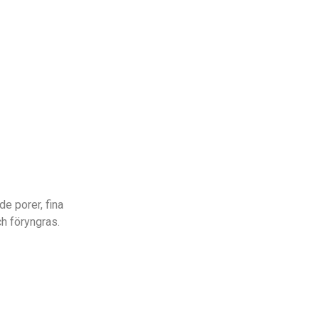
de porer, fina
ch föryngras.