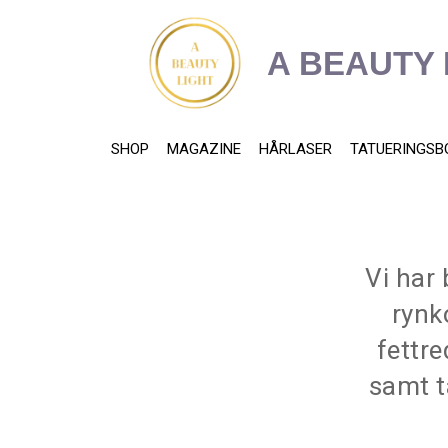
content
A BEAUTY 
SHOP
MAGAZINE
HÅRLASER
TATUERINGSB
Vi har
rynk
fettr
samt t