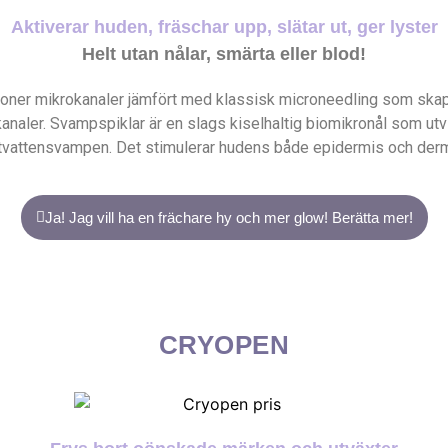
Aktiverar huden, fräschar upp, slätar ut, ger lyster
Helt utan nålar, smärta eller blod!
joner mikrokanaler jämfört med klassisk microneedling som skap
analer. Svampspiklar är en slags kiselhaltig biomikronål som utv
tvattensvampen. Det stimulerar hudens både epidermis och derm
Ja! Jag vill ha en frächare hy och mer glow! Berätta mer!
CRYOPEN