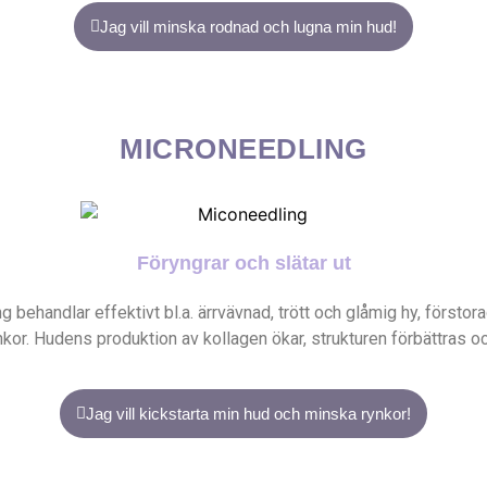
Jag vill minska rodnad och lugna min hud!
MICRONEEDLING
Föryngrar och slätar ut
 behandlar effektivt bl.a. ärrvävnad, trött och glåmig hy, förstora
ynkor. Hudens produktion av kollagen ökar, strukturen förbättras o
Jag vill kickstarta min hud och minska rynkor!