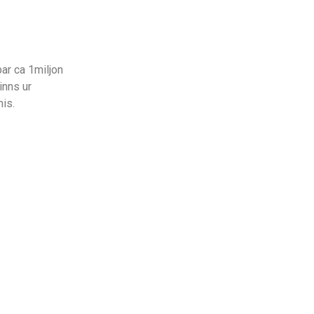
ar ca 1miljon
inns ur
is.