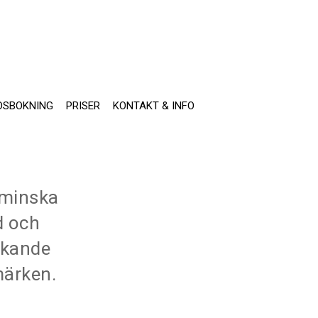
DSBOKNING
PRISER
KONTAKT & INFO
 minska
d och
äkande
märken.