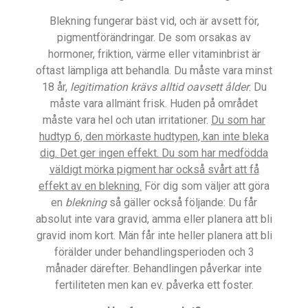
Blekning fungerar bäst vid, och är avsett för,
pigmentförändringar. De som orsakas av
hormoner, friktion, värme eller vitaminbrist är
oftast lämpliga att behandla. Du måste vara minst
18 år,
legitimation krävs alltid oavsett ålder
. Du
måste vara allmänt frisk. Huden på området
måste vara hel och utan irritationer.
Du som har
hudtyp 6, den mörkaste hudtypen, kan inte bleka
dig. Det ger ingen effekt. Du som har medfödda
väldigt mörka pigment har också svårt att få
effekt av en blekning.
För dig som väljer att göra
en
blekning
så gäller också följande: Du får
absolut inte vara gravid, amma eller planera att bli
gravid inom kort. Män får inte heller planera att bli
förälder under behandlingsperioden och 3
månader därefter. Behandlingen påverkar inte
fertiliteten men kan ev. påverka ett foster.