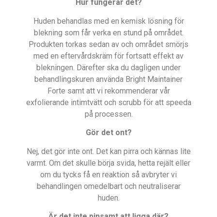
Hur fungerar det?
Huden behandlas med en kemisk lösning för
blekning som får verka en stund på området.
Produkten torkas sedan av och området smörjs
med en eftervårdskräm för fortsatt effekt av
blekningen. Därefter ska du dagligen under
behandlingskuren använda Bright Maintainer
Forte samt att vi rekommenderar vår
exfolierande intimtvätt och scrubb för att speeda
på processen.
Gör det ont?
Nej, det gör inte ont. Det kan pirra och kännas lite
varmt. Om det skulle börja svida, hetta rejält eller
om du tycks få en reaktion så avbryter vi
behandlingen omedelbart och neutraliserar
huden.
Är det inte pinsamt att ligga där?