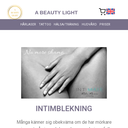
content
A BEAUTY LIGHT
HÅRLASER
TATTOO
HÄLSA/TRÄNING
HUDVÅRD
PRISER
INTIMBLEKNING
Många känner sig obekväma om de har mörkare