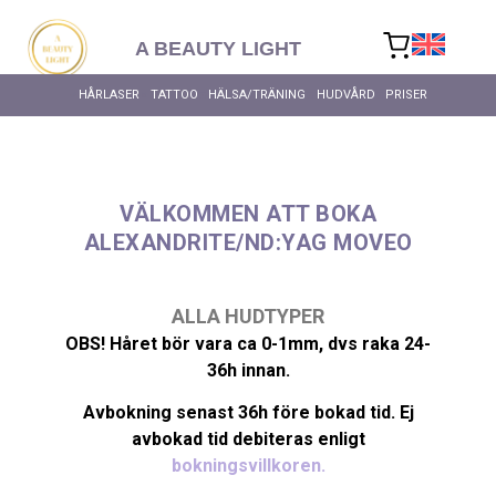
content
A BEAUTY LIGHT
HÅRLASER
TATTOO
HÄLSA/TRÄNING
HUDVÅRD
PRISER
VÄLKOMMEN ATT BOKA
ALEXANDRITE/ND:YAG MOVEO
ALLA HUDTYPER
ALLA HÄ
OBS! Håret bör vara ca 0-1mm, dvs raka 24-
36h innan.
Avbokning senast 36h före bokad tid. Ej
avbokad tid debiteras enligt
bokningsvillkoren.