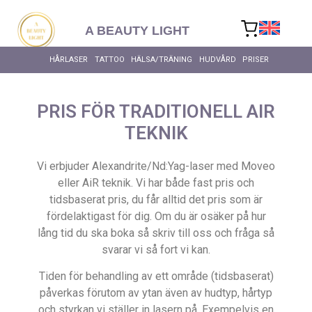
content
A BEAUTY LIGHT
HÅRLASER
TATTOO
HÄLSA/TRÄNING
HUDVÅRD
PRISER
PRIS FÖR TRADITIONELL AIR
TEKNIK
Vi erbjuder Alexandrite/Nd:Yag-laser med Moveo
eller AiR teknik. Vi har både fast pris och
tidsbaserat pris, du får alltid det pris som är
fördelaktigast för dig. Om du är osäker på hur
lång tid du ska boka så skriv till oss och fråga så
svarar vi så fort vi kan.
Tiden för behandling av ett område (tidsbaserat)
påverkas förutom av ytan även av hudtyp, hårtyp
och styrkan vi ställer in lasern på. Exempelvis en