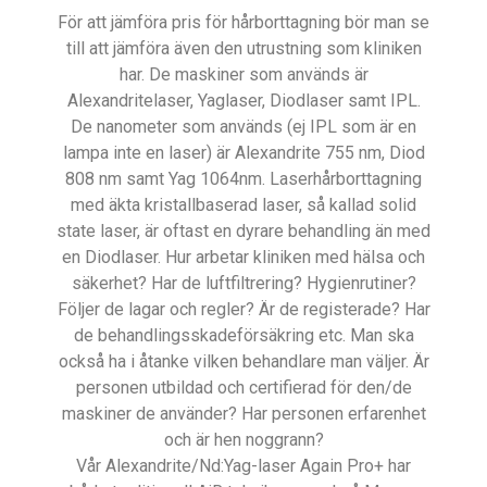
För att jämföra pris för hårborttagning bör man se
till att jämföra även den utrustning som kliniken
har. De maskiner som används är
Alexandritelaser, Yaglaser, Diodlaser samt IPL.
De nanometer som används (ej IPL som är en
lampa inte en laser) är Alexandrite 755 nm, Diod
808 nm samt Yag 1064nm. Laserhårborttagning
med äkta kristallbaserad laser, så kallad solid
state laser, är oftast en dyrare behandling än med
en Diodlaser. Hur arbetar kliniken med hälsa och
säkerhet? Har de luftfiltrering? Hygienrutiner?
Följer de lagar och regler? Är de registerade? Har
de behandlingsskadeförsäkring etc. Man ska
också ha i åtanke vilken behandlare man väljer. Är
personen utbildad och certifierad för den/de
maskiner de använder? Har personen erfarenhet
och är hen noggrann?
Vår Alexandrite/Nd:Yag-laser Again Pro+ har
ALLA HÄ