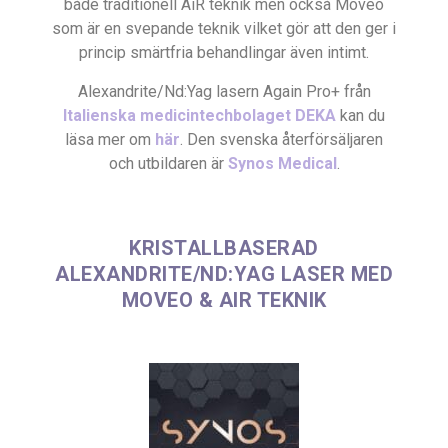
både traditionell AiR teknik men också Moveo
som är en svepande teknik vilket gör att den ger i
princip smärtfria behandlingar även intimt.
Alexandrite/Nd:Yag lasern Again Pro+ från
Italienska medicintechbolaget DEKA
kan du
läsa mer om
här
. Den svenska återförsäljaren
och utbildaren är
Synos Medical
.
KRISTALLBASERAD
ALEXANDRITE/ND:YAG LASER MED
MOVEO & AIR TEKNIK