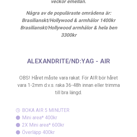
veckor emellan.
Några av de populäraste områdena är:
Brasilianskt/Hollywood & armhålor 1400kr
Brasilianskt/Hollywood armhålor & hela ben
3300kr
ALEXANDRITE/ND:YAG - AIR
OBS! Håret måste vara rakat. För AIR bör håret
vara 1-2mm d.v.s. raka 36-48h innan eller trimma
till bra längd.
BOKA AIR 5 MINUTER
Mini area
*
400kr
2X Mini area* 600kr
Överläpp 400kr