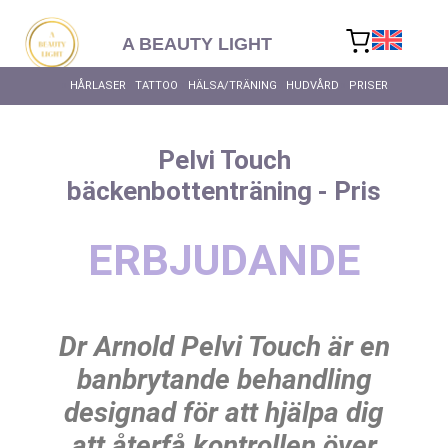
content
A BEAUTY LIGHT
HÅRLASER
TATTOO
HÄLSA/TRÄNING
HUDVÅRD
PRISER
Pelvi Touch
bäckenbottenträning - Pris
ERBJUDANDE
Dr Arnold Pelvi Touch är en
banbrytande behandling
designad för att hjälpa dig
att återfå kontrollen över