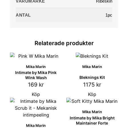
VARUMÄRKE
Ribeskin
ANTAL
1pc
Relaterade produkter
Mika Marin
Mika Marin
ALLA HÄ
Intimate by Mika Pink
Bleknings Kit
Wink Wash
1175
kr
169
kr
Köp
Köp
Mika Marin
Intimate by Mika Bright
Maintainer Forte
Mika Marin