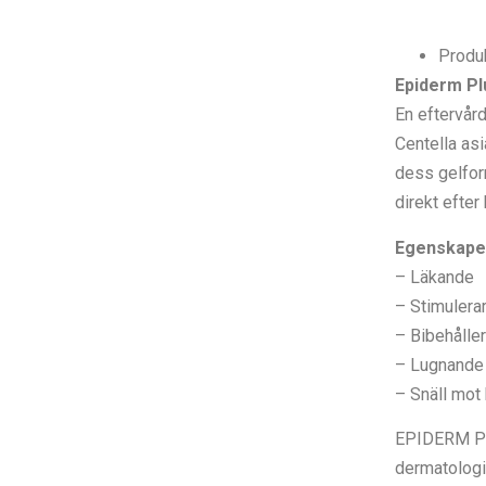
Produ
Epiderm Pl
En eftervård
Centella asi
dess gelfor
direkt efter
Egenskape
– Läkande
– Stimulera
– Bibehålle
– Lugnande 
– Snäll mot
EPIDERM PLU
dermatologis