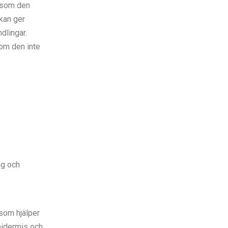
rsom den
kan ger
dlingar.
om den inte
ng och
 som hjälper
pidermis och