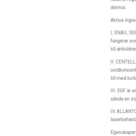
dermis.
Aktiva ingr
I. SNAIL SEC
fungerar som
till ärrbild
II. CENTELL
oxidkoncent
till med kol
III. EGF är 
sända en si
IV. ALLANTO
laserbehandl
Egenskaper