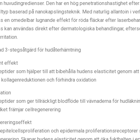
 huvudingredienser. Den har en hög penetrationshastighet efte
typ baserad på nanokapslingsteknik. Med naturlig allantoin i ver
s en omedelbar lugnande effekt för röda fläckar efter laserbehan
s kan användas direkt efter dermatologiska behandlingar, efters
ritation.
ad 3-stegsåtgärd för hudåterhämtning
nt effekt
eptider som hjälper till att bibehålla hudens elasticitet genom att
 kollagenreduktionen och förhindra oxidation
lation
eptider som ger tillräckligt blodflöde till vävnaderna för hudläkni
ilket främjar cellregenerering
ereringseffekt
epitelcellsproliferation och epidermala proliferationsreceptorer
nerering. Skapar hudens elasticitet genom att öka fukthalten i e