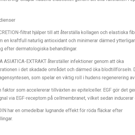
edienser
RETION-filtrat hjälper till att återställa kollagen och elastiska fib
 en kraftfull naturlig antioxidant och minimerar därmed ytterliga
ning efter dermatologiska behandlingar.
A ASIATICA-EXTRAKT återställer infektioner genom att öka
rationen i det skadade området och därmed öka blodtillförseln. D
lagensyntesen, som spelar en viktig roll i hudens regenerering av 
en faktor som accelererar tillväxten av epitelceller. EGF gör det g
gnal via EGF-receptorn på cellmembranet, vilket sedan inducerar 
IN har en omedelbar lugnande effekt för röda fläckar efter
ingar.