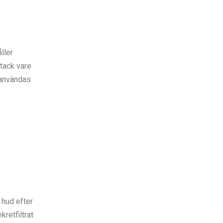
ller
tack vare
 användas
hud efter
retfiltrat