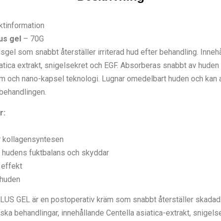
ktinformation
us gel
– 70G
sgel som snabbt återställer irriterad hud efter behandling. Innehå
atica extrakt, snigelsekret och EGF. Absorberas snabbt av huden 
m och nano-kapsel teknologi. Lugnar omedelbart huden och kan
 behandlingen.
r:
r kollagensyntesen
r hudens fuktbalans och skyddar
effekt
 huden
S GEL är en postoperativ kräm som snabbt återställer skadad 
ka behandlingar, innehållande Centella asiatica-extrakt, snigelsek