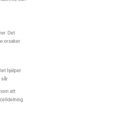
rer. Det
re orsaker
et hjälper
sår.
enom att
celldelning.