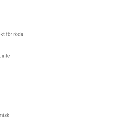
kt för röda
 inte
emisk