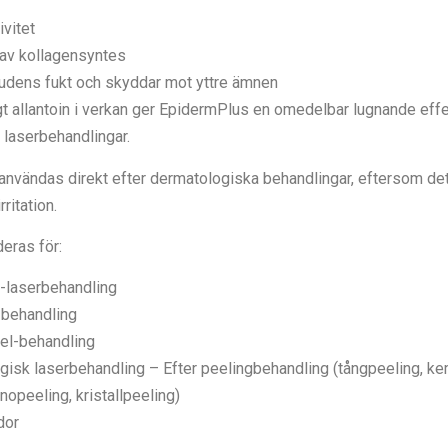
vitet
 av kollagensyntes
hudens fukt och skyddar mot yttre ämnen
gt allantoin i verkan ger EpidermPlus en omedelbar lugnande effe
r laserbehandlingar.
 användas direkt efter dermatologiska behandlingar, eftersom det
ritation.
ras för:
-laserbehandling
-behandling
el-behandling
rgisk laserbehandling – Efter peelingbehandling (tångpeeling, k
nopeeling, kristallpeeling)
dor