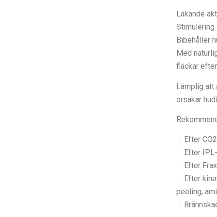
Läkande akti
Stimulering
Bibehåller 
Med naturli
fläckar efte
Lämplig att
orsakar hudir
Rekommende
ㆍEfter CO2
ㆍEfter IPL
ㆍEfter Frax
ㆍEfter kiru
peeling, ami
ㆍBrännska