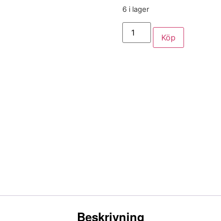
6 i lager
Köp
Beskrivning