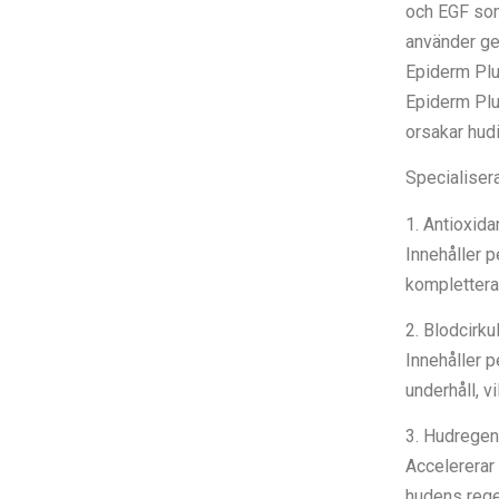
och EGF som
använder gel
Epiderm Plu
Epiderm Plu
orsakar hudir
Specialiser
1. Antioxida
Innehåller p
komplettera
2. Blodcirku
Innehåller p
underhåll, v
3. Hudregen
Accelererar 
hudens rege