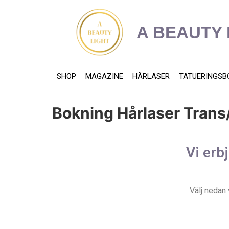
content
A BEAUTY 
SHOP
MAGAZINE
HÅRLASER
TATUERINGSB
Bokning Hårlaser Trans/
Vi erb
Välj nedan 