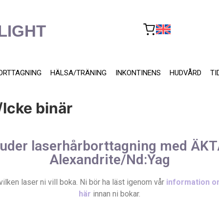
LIGHT
ORTTAGNING
HÄLSA/TRÄNING
INKONTINENS
HUDVÅRD
TI
Icke binär
juder laserhårborttagning med ÄKT
Alexandrite/Nd:Yag
vilken laser ni vill boka. Ni bör ha läst igenom vår
information o
här
innan ni bokar.