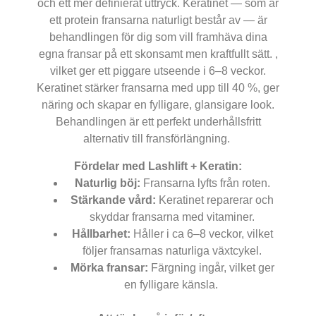
och ett mer definierat uttryck. Keratinet — som är
ett protein fransarna naturligt består av — är
behandlingen för dig som vill framhäva dina
egna fransar på ett skonsamt men kraftfullt sätt. ,
vilket ger ett piggare utseende i 6–8 veckor.
Keratinet stärker fransarna med upp till 40 %, ger
näring och skapar en fylligare, glansigare look.
Behandlingen är ett perfekt underhållsfritt
alternativ till fransförlängning.
Fördelar med Lashlift + Keratin:
Naturlig böj:
Fransarna lyfts från roten.
ALLA H
Stärkande vård:
Keratinet reparerar och
skyddar fransarna med vitaminer.
Hållbarhet:
Håller i ca 6–8 veckor, vilket
följer fransarnas naturliga växtcykel.
Mörka fransar:
Färgning ingår, vilket ger
en fylligare känsla.