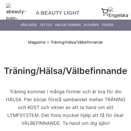
content
A BEAUTY LIGHT
HÅRLASER
TATTOO
HÄLSA/TRÄNING
HUDVÅRD
PRISER
Magazine
>
Träning/Hälsa/Välbefinnande
Träning/Hälsa/Välbefinnande
Träning kommer i många former och är bra för din
HÄLSA. Fler börjar förstå sambandet mellan TRÄNING
och KOST och vikten av att ta hand om sitt
LYMFSYSTEM. Det finns mycket hjälp att få för ökat
VÄLBEFINNANDE. Ta hand om dig själv!
ALL POSTS
TRÄNING/HÄLSA/VÄLBEFINNAND