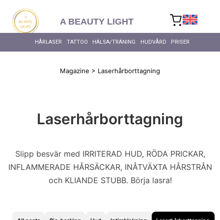
content
A BEAUTY LIGHT
HÅRLASER
TATTOO
HÄLSA/TRÄNING
HUDVÅRD
PRISER
Magazine
>
Laserhårborttagning
ALLA HÄ
Laserhårborttagning
Slipp besvär med IRRITERAD HUD, RÖDA PRICKAR,
INFLAMMERADE HÅRSÄCKAR, INÅTVÄXTA HÅRSTRÅN
ALL POSTS
ALL POSTS
LASERHÅRBORTTAGNING
LASERHÅRBORTTAGNING
och KLIANDE STUBB. Börja lasra!
Alexandrit, Nd:Yag eller
Pilonidalcysta –
ALL POSTS
ALL POSTS
Diodlaser – vilken laser är
behandling och
ALL POSTS
LASERHÅRBORTTAGNING
LASERHÅRBORTTAGNING
LASERHÅRBORTTAGNING
bäst för permanent
förebyggande