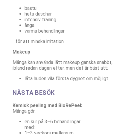
bastu
heta duschar
intensiv träning
ånga
varma behandlingar
…för att minska irritation.
Makeup
Många kan använda lätt makeup ganska snabbt,
ibland redan dagen efter, men det är bäst att:
låta huden vila första dygnet om möjligt.
NÄSTA BESÖK
Kemisk peeling med BioRePeel:
Många gör:
en kur på 3–6 behandlingar
med:
1–3 veckors mellanrum