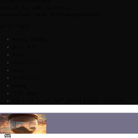
Du hittar oss på Södermalm
T-bana eller buss 4 hållplats Hornstull,
Alternativt buss 5, 54, 66, 74 hållplats Högalidsgatan.
ÖPPETTIDER
Måndag - Torsdag
08:30 - 22:00
Fredag
08:30 - 18:00
Lördag
09:00 - 16:00
Söndag
12:00 - 18:00
OBS! VI TAR ENBART EMOT BOKADE KUNDER / EJ DROP IN