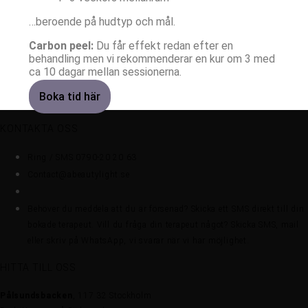
…beroende på hudtyp och mål.
Carbon peel:
Du får effekt redan efter en
behandling men vi rekommenderar en kur om 3 med
ca 10 dagar mellan sessionerna.
Boka tid här
KONTAKTA OSS
Ring / SMS 0790-20 20 63
Contact@abeautylight.se
Behöver du meddela att du är försenad? Skicka ett SMS direkt till din
bokade terapeut. Vill du fråga din terapeut något? Skicka SMS, mail
eller skriv på WhatsApp, vi svarar när vi har möjlighet.
HITTA TILL OSS
Pålsundsbacken
, 117 32 Stockholm