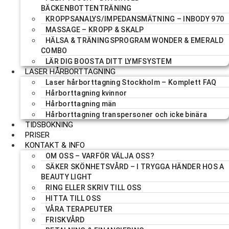
BÄCKENBOTTENTRÄNING
KROPPSANALYS/IMPEDANSMÄTNING – INBODY 970
MASSAGE – KROPP & SKALP
HÄLSA & TRÄNINGSPROGRAM WONDER & EMERALD
COMBO
LÄR DIG BOOSTA DITT LYMFSYSTEM
LASER HÅRBORTTAGNING
Laser hårborttagning Stockholm – Komplett FAQ
Hårborttagning kvinnor
Hårborttagning män
Hårborttagning transpersoner och icke binära
TIDSBOKNING
PRISER
KONTAKT & INFO
OM OSS – VARFÖR VÄLJA OSS?
SÄKER SKÖNHETSVÅRD – I TRYGGA HÄNDER HOS A
BEAUTY LIGHT
RING ELLER SKRIV TILL OSS
HITTA TILL OSS
VÅRA TERAPEUTER
FRISKVÅRD