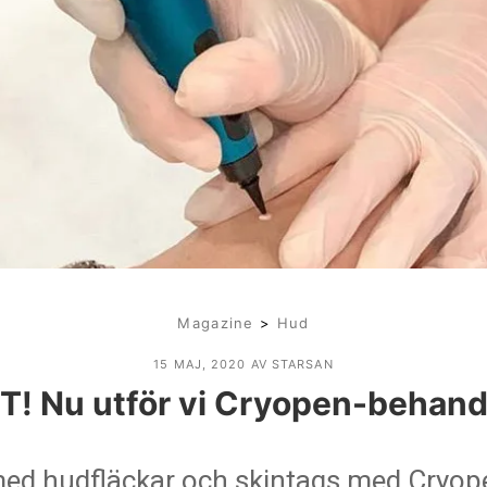
Magazine
>
Hud
15 MAJ, 2020
AV STARSAN
! Nu utför vi Cryopen-behand
med hudfläckar och skintags med Cryop