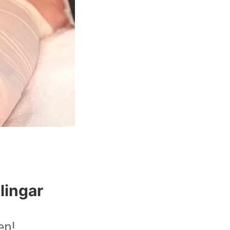
lingar
en!