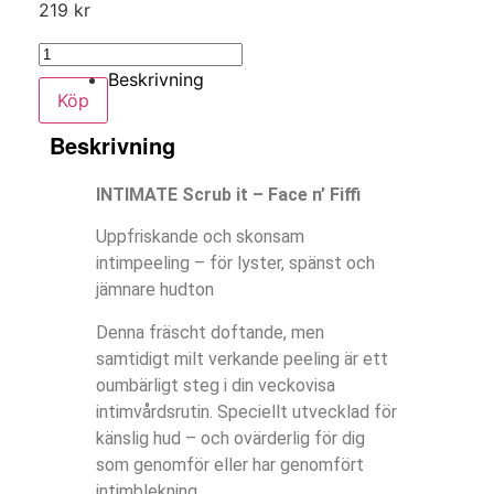
219
kr
Beskrivning
Köp
Beskrivning
INTIMATE Scrub it – Face n’ Fiffi
Uppfriskande och skonsam
intimpeeling – för lyster, spänst och
jämnare hudton
Denna fräscht doftande, men
samtidigt milt verkande peeling är ett
oumbärligt steg i din veckovisa
intimvårdsrutin. Speciellt utvecklad för
känslig hud – och ovärderlig för dig
som genomför eller har genomfört
intimblekning.