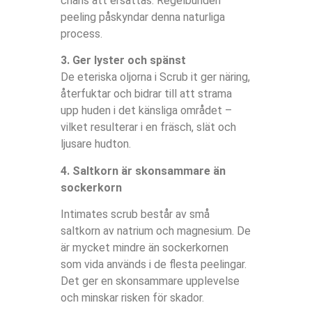
chans att ersättas. Regelbunden
peeling påskyndar denna naturliga
process.
3. Ger lyster och spänst
De eteriska oljorna i Scrub it ger näring,
återfuktar och bidrar till att strama
upp huden i det känsliga området –
vilket resulterar i en fräsch, slät och
ljusare hudton.
4. Saltkorn är skonsammare än
sockerkorn
Intimates scrub består av små
saltkorn av natrium och magnesium. De
är mycket mindre än sockerkornen
som vida används i de flesta peelingar.
Det ger en skonsammare upplevelse
och minskar risken för skador.