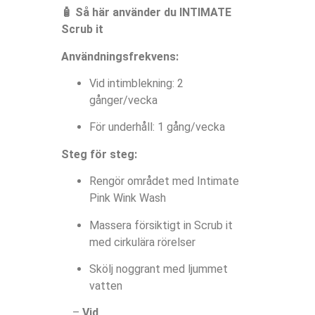
🧴 Så här använder du INTIMATE
Scrub it
Användningsfrekvens:
Vid intimblekning: 2
gånger/vecka
För underhåll: 1 gång/vecka
Steg för steg:
Rengör området med Intimate
Pink Wink Wash
Massera försiktigt in Scrub it
med cirkulära rörelser
Skölj noggrant med ljummet
vatten
–
Vid