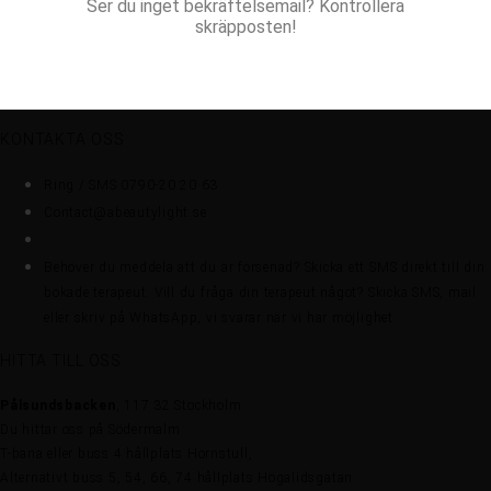
Ser du inget bekräftelsemail? Kontrollera
skräpposten!
KONTAKTA OSS
Ring / SMS 0790-20 20 63
Contact@abeautylight.se
Behöver du meddela att du är försenad? Skicka ett SMS direkt till din
bokade terapeut. Vill du fråga din terapeut något? Skicka SMS, mail
eller skriv på WhatsApp, vi svarar när vi har möjlighet.
HITTA TILL OSS
Pålsundsbacken
, 117 32 Stockholm
Du hittar oss på Södermalm
T-bana eller buss 4 hållplats Hornstull,
Alternativt buss 5, 54, 66, 74 hållplats Högalidsgatan.