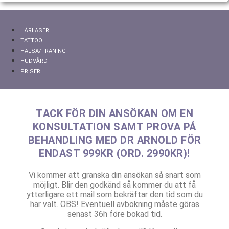
HÅRLASER
TATTOO
HÄLSA/TRÄNING
HUDVÅRD
PRISER
TACK FÖR DIN ANSÖKAN OM EN
KONSULTATION SAMT PROVA PÅ
BEHANDLING MED DR ARNOLD FÖR
ENDAST 999KR (ORD. 2990KR)!
Vi kommer att granska din ansökan så snart som
möjligt. Blir den godkänd så kommer du att få
ytterligare ett mail som bekräftar den tid som du
har valt. OBS! Eventuell avbokning måste göras
senast 36h före bokad tid.