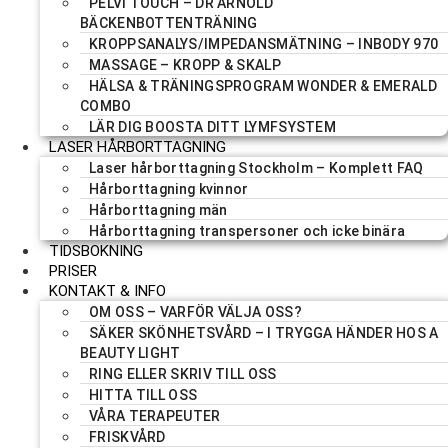
PELVI TOUCH – DR ARNOLD
BÄCKENBOTTENTRÄNING
KROPPSANALYS/IMPEDANSMÄTNING – INBODY 970
MASSAGE – KROPP & SKALP
HÄLSA & TRÄNINGSPROGRAM WONDER & EMERALD
COMBO
LÄR DIG BOOSTA DITT LYMFSYSTEM
LASER HÅRBORTTAGNING
Laser hårborttagning Stockholm – Komplett FAQ
Hårborttagning kvinnor
Hårborttagning män
Hårborttagning transpersoner och icke binära
TIDSBOKNING
PRISER
KONTAKT & INFO
OM OSS – VARFÖR VÄLJA OSS?
SÄKER SKÖNHETSVÅRD – I TRYGGA HÄNDER HOS A
BEAUTY LIGHT
RING ELLER SKRIV TILL OSS
HITTA TILL OSS
VÅRA TERAPEUTER
FRISKVÅRD