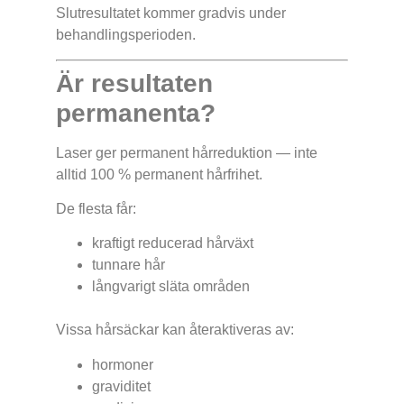
Slutresultatet kommer gradvis under
behandlingsperioden.
Är resultaten
permanenta?
ALLA H
Laser ger permanent hårreduktion — inte
alltid 100 % permanent hårfrihet.
De flesta får:
kraftigt reducerad hårväxt
tunnare hår
långvarigt släta områden
Vissa hårsäckar kan återaktiveras av:
hormoner
graviditet