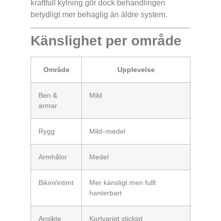
kraftfull kylning gör dock behandlingen
betydligt mer behaglig än äldre system.
Känslighet per område
Område
Upplevelse
Ben &
Mild
armar
Rygg
Mild–medel
Armhålor
Medel
Bikini/intimt
Mer känsligt men fullt
hanterbart
Ansikte
Kortvarigt stickigt