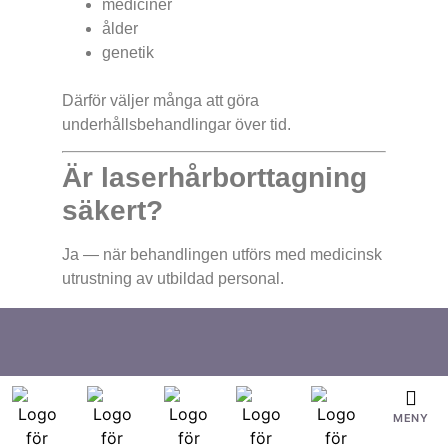
mediciner
ålder
genetik
Därför väljer många att göra
underhållsbehandlingar över tid.
Är laserhårborttagning
säkert?
Ja — när behandlingen utförs med medicinsk
utrustning av utbildad personal.
Säkerheten påverkas av:
rätt laser
rätt inställningar
hygien
kylning