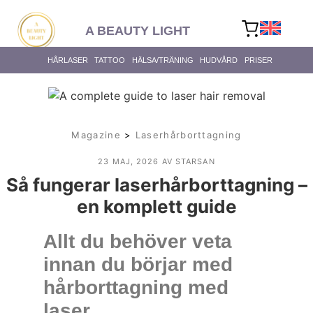
content
A BEAUTY LIGHT
HÅRLASER
TATTOO
HÄLSA/TRÄNING
HUDVÅRD
PRISER
Magazine
>
Laserhårborttagning
23 MAJ, 2026
AV STARSAN
Så fungerar laserhårborttagning –
en komplett guide
Allt du behöver veta
innan du börjar med
hårborttagning med
laser